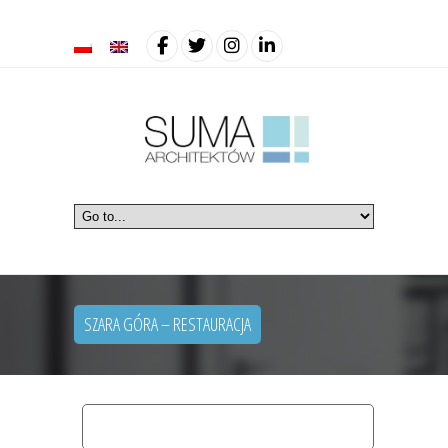
SZARA GÓRA – RESTAURACJA
home
commercial interiors
szara góra – restauracja