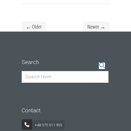
← Older
Newer →
Search
Contact
+48 570 511 955