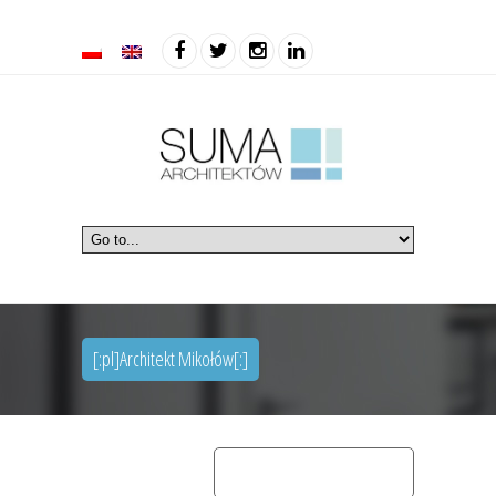
[:pl]Architekt Mikołów[:]
home
[:pl]architekt mikołów[:]