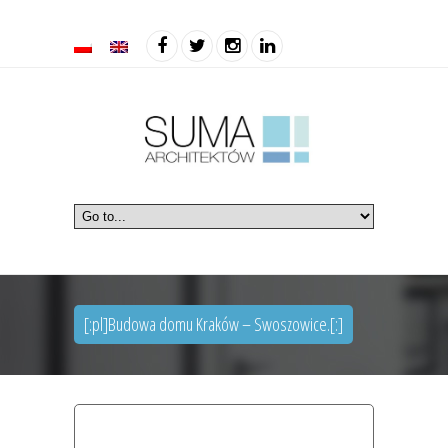
[:pl]Budowa domu Kraków – Swoszowice.[:]
home
projekty domów
[:pl]budowa domu kraków –