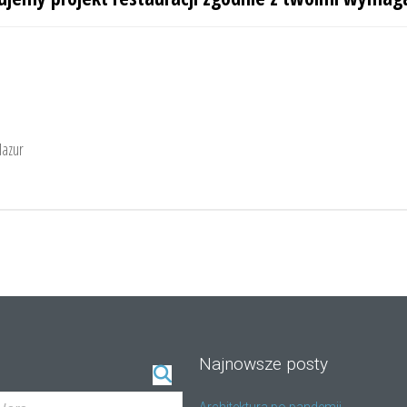
Mazur
Najnowsze posty
Architektura po pandemii