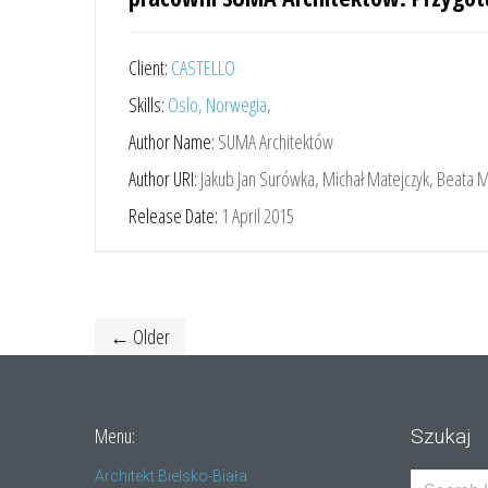
Client:
CASTELLO
Skills:
Oslo, Norwegia
,
Author Name:
SUMA Architektów
Author URI:
Jakub Jan Surówka, Michał Matejczyk, Beata 
Release Date:
1 April 2015
← Older
Menu:
Szukaj
Architekt Bielsko-Biała