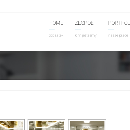
HOME
ZESPÓŁ
PORTFOL
początek
kim jesteśmy
nasze prace