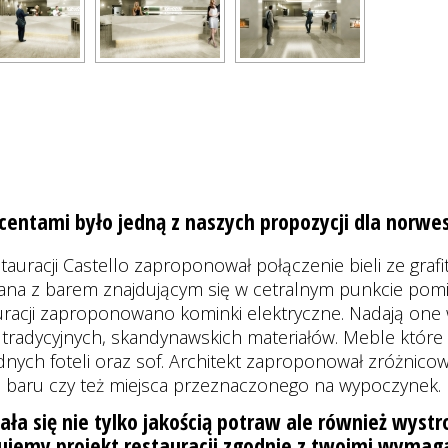
entami było jedną z naszych propozycji dla norwes
auracji Castello zaproponował połączenie bieli ze grafit
wana z barem znajdującym się w cetralnym punkcie pomi
racji zaproponowano kominki elektryczne. Nadają one 
 tradycyjnych, skandynawskich materiałów. Meble które
dnych foteli oraz sof. Architekt zaproponował zróżnico
ję baru czy też miejsca przeznaczonego na wypoczynek.
ała się nie tylko jakością potraw ale również wystr
jemy projekt restauracji zgodnie z twoimi wymag