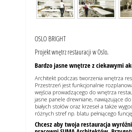
OSLO BRIGHT
Projekt wnętrz restauracji w Oslo.
Bardzo jasne wnętrze z ciekawymi akc
Architekt podczas tworzenia wnętrza rest
Przestrzeń jest funkcjonalnie rozplano
wejścia prowadzącego do wnętrza restau
jasne panele drewniane, nawiązujące do
białych stołów oraz krzeseł a także wygo
różnych stref np. blatu pełniącego func
Chcesz aby twoja restauracja wyróżni
pracowni SUMA Architektów. Przygotu