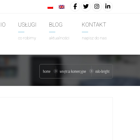
IO
USŁUGI
BLOG
KONTAKT
co robimy
aktualności
napisz do nas
home
wnętrza komercyjne
oslo-bright