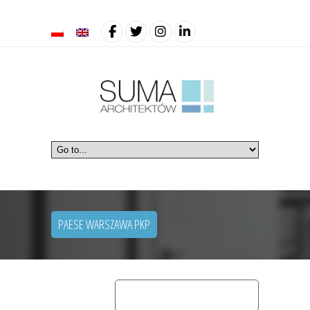
PAESE WARSZAWA PKP
home
retail
paese warszawa pkp