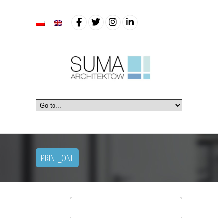
PRINT_ONE
home
wnętrza komercyjne
print_one