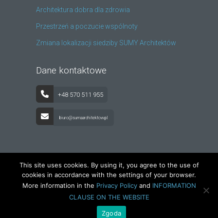
Architektura dobra dla zdrowia
Przestrzeń a poczucie wspólnoty
Zmiana lokalizacji siedziby SUMY Architektów
Dane kontaktowe
+48 570 511 955
biuro@sumaarchitektow.pl
This site uses cookies. By using it, you agree to the use of
cookies in accordance with the settings of your browser.
Copyright by SUMA Architektów Sp. z o.o.
More information in the
Privacy Policy
and
INFORMATION
CLAUSE ON THE WEBSITE
Zgoda