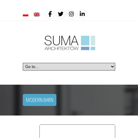
MODERN BARN
home
domy jednorodzinne
modern barn