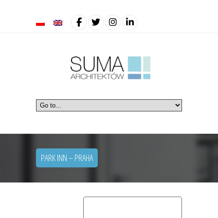
PARK INN – PRAHA
home
hotele
park inn – praha