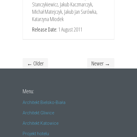
Stanczykiewicz, Jakub Kaczmarczyk,
Michał Matejczyk, Jakub Jan Surówka,
Katarzyna Miodek
Release Date:
1 August 2011
← Older
Newer →
Menu:
Architekt Bielsko-Biała
Architekt Gliwice
Architekt Katowice
Projekt hotelu