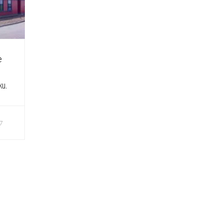
e
ku.
7