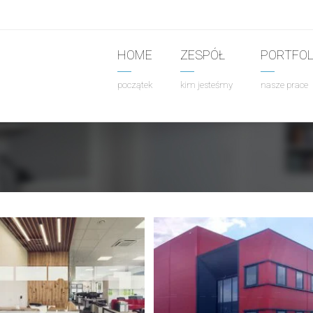
HOME
ZESPÓŁ
PORTFOL
początek
kim jesteśmy
nasze prace