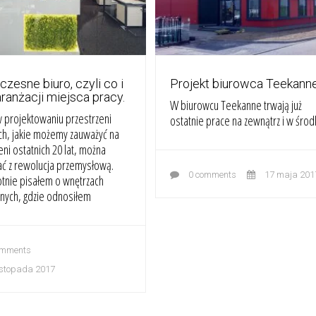
zesne biuro, czyli co i
Projekt biurowca Teekann
aranżacji miejsca pracy.
W biurowcu Teekanne trwają już
 projektowaniu przestrzeni
ostatnie prace na zewnątrz i w środ
ch, jakie możemy zauważyć na
eni ostatnich 20 lat, można
ć z rewolucja przemysłową.
0 comments
17 maja 201
tnie pisałem o wnętrzach
nych, gdzie odnosiłem
omments
istopada 2017