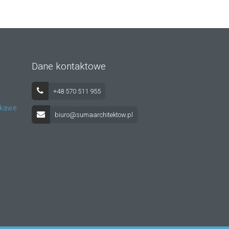
Dane kontaktowe
+48 570 511 955
iekawe
biuro@sumaarchitektow.pl