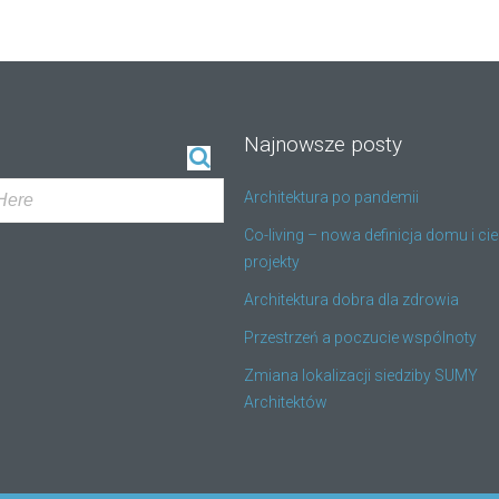
Najnowsze posty
Architektura po pandemii
Co-living – nowa definicja domu i c
projekty
Architektura dobra dla zdrowia
Przestrzeń a poczucie wspólnoty
Zmiana lokalizacji siedziby SUMY
Architektów