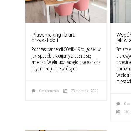
Placemaking i biura
Współc
przyszłości
jak w 
Podczas pandemii COVID-19 to, gdzie i w
Zmiany w
jaki sposób pracujemy znacznie się
biurowy
zmieniło. Wielu ludzi zaczęło pracę zdalną
przestrz
i być może już nie wrócą do
porówna
Wielokro
mieszkal
0 comments
23 sierpnia 2021
0 c
16 l