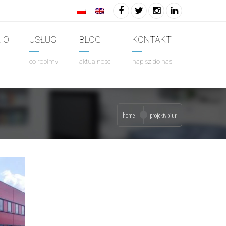
IO
USŁUGI
BLOG
KONTAKT
co robimy
aktualności
napisz do nas
home
projekty biur