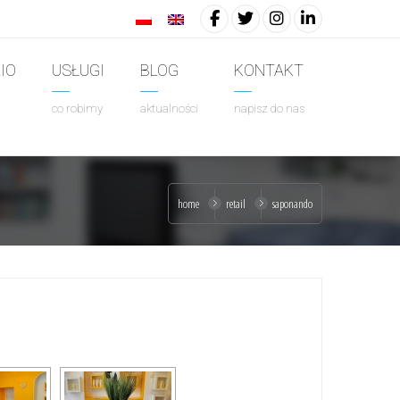
IO
USŁUGI
BLOG
KONTAKT
co robimy
aktualności
napisz do nas
home
retail
saponando