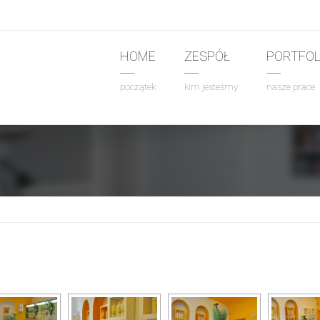
HOME
ZESPÓŁ
PORTFOL
początek
kim jesteśmy
nasze prace