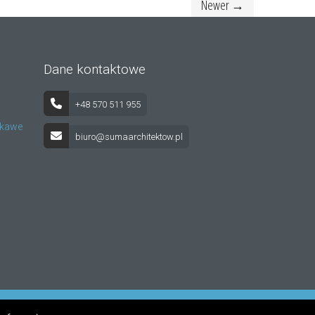
Newer →
Dane kontaktowe
+48 570 511 955
iekawe
biuro@sumaarchitektow.pl